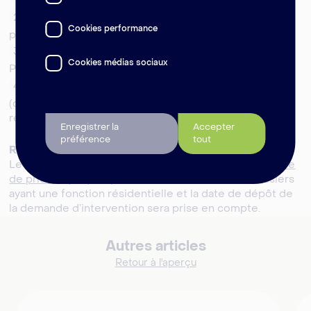
Préparation du formulaire de factures par Promaz
Soumission des factures et des preuves de
Cookies performance
paiement par le demandeur
Évaluation de la demande de remboursement par
Cookies médias sociaux
Promaz
Remboursement par Promaz des frais acceptés
(durée : fonction du nombre de dossiers et des
ressources disponibles)
Enregistrer la
Accepter
préférence
tout
Remboursements prioritaires
Le remboursement effectif sera effectué selon
I'indice
de priorité (PIP)
. La priorité sera accordée aux dossiers
ayant une fonction résidentielle et la date de dépôt de
la demande d’intervention sera prise en compte.
Autres articles
Retour à l'aperçu