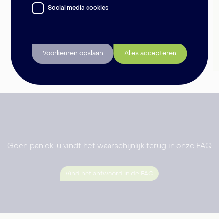
Social media cookies
Wees gerust: Promaz helpt zowat iedereen die met mazout
verwarmt. Zit u met een bodemverontreiniging, die
veroorzaakt werd door een mazouttank of -leiding? Dan kunt
ook u een aanvraag indienen bij het fonds.
Voorkeuren opslaan
Alles accepteren
Check het nu
Geen paniek, u vindt het waarschijnlijk terug in onze FAQ
Vind het antwoord in de FAQ